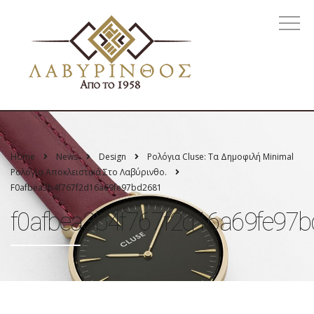
Home
News
Design
Ρολόγια Cluse: Τα Δημοφιλή Minimal
Ρολόγια Αποκλειστικά Στο Λαβύρινθο.
F0afbea3b4f767f2d16a69fe97bd2681
f0afbea3b4f767f2d16a69fe97