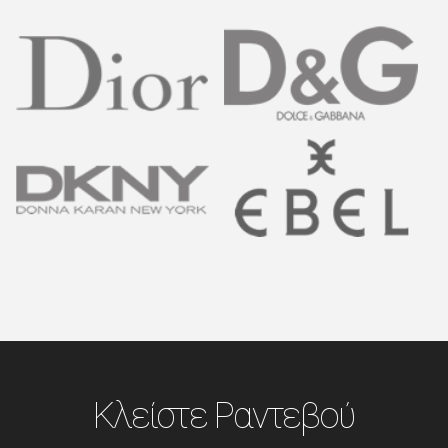
Κλείστε Ραντεβού