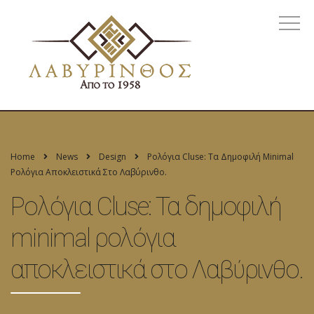
Home
News
Design
Ρολόγια Cluse: Τα Δημοφιλή Minimal
Ρολόγια Αποκλειστικά Στο Λαβύρινθο.
Ρολόγια Cluse: Τα δημοφιλή
minimal ρολόγια
αποκλειστικά στο Λαβύρινθο.