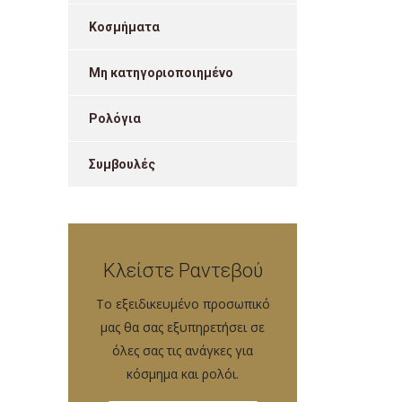
Κοσμήματα
Μη κατηγοριοποιημένο
Ρολόγια
Συμβουλές
Κλείστε Ραντεβού
Tο εξειδικευμένο προσωπικό
μας θα σας εξυπηρετήσει σε
όλες σας τις ανάγκες για
κόσμημα και ρολόι.