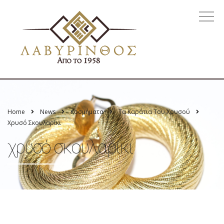
Home
News
Κοσμήματα
Τα Καράτια Του Χρυσού
Χρυσό Σκουλαρίκι
χρυσό σκουλαρίκι