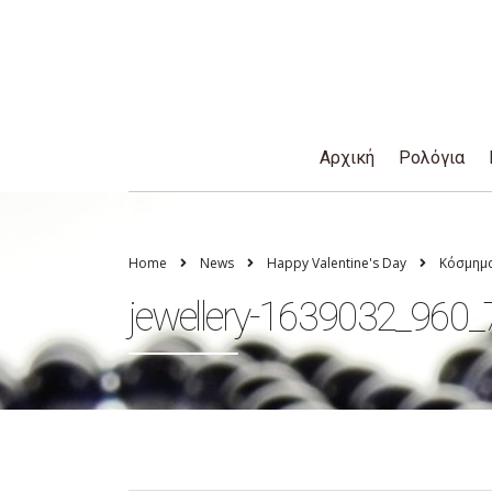
Αρχική
Ρολόγια
Home
News
Happy Valentine's Day
Κόσμημα
jewellery-1639032_960_