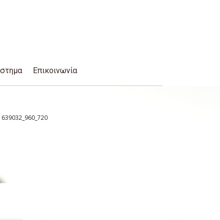
άστημα
Επικοινωνία
-1639032_960_720