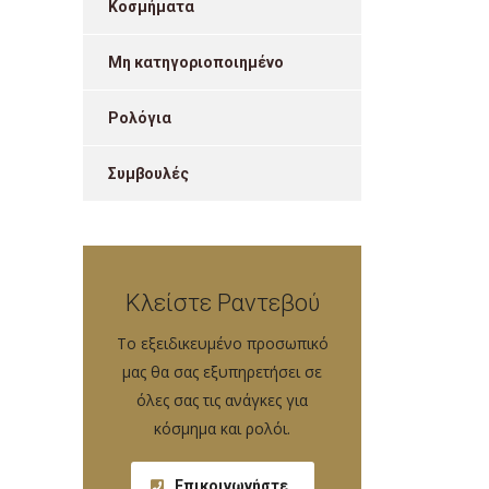
Κοσμήματα
Μη κατηγοριοποιημένο
Ρολόγια
Συμβουλές
Κλείστε Ραντεβού
Tο εξειδικευμένο προσωπικό
μας θα σας εξυπηρετήσει σε
όλες σας τις ανάγκες για
κόσμημα και ρολόι.
Επικοινωνήστε