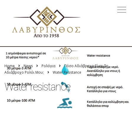
Home
News
Ρολόγια
Πόσο Αδιάβροχο Είναι Το
Αδιάβροχο Ρολόι Μου;
Water Resistance
Water resistance