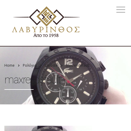
Home
Ρολόγια
Lacoste
Maxresdefault
maxresdefault