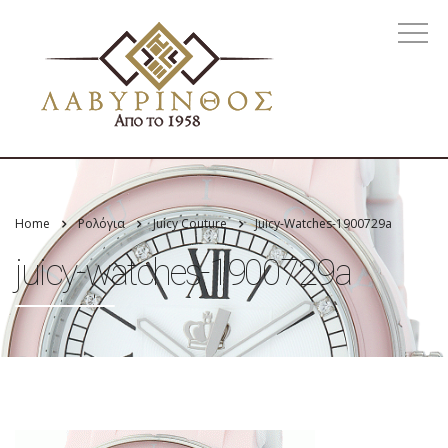
Home
Ρολόγια
Juicy Couture
Juicy-Watches-1900729a
juicy-watches-1900729a