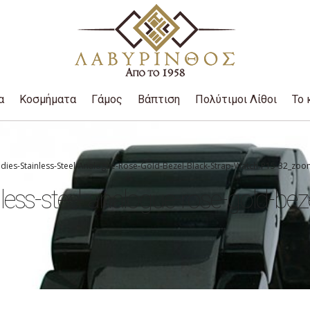
α
Κοσμήματα
Γάμος
Βάπτιση
Πολύτιμοι Λίθοι
Το 
adies-Stainless-Steel-Analogue-Rose-Gold-Bezel-Black-Strap-Watch-P15-32_zo
nless-steel-analogue-rose-gold-bez