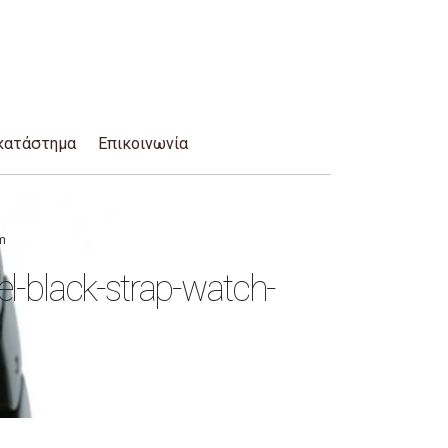
κατάστημα
Επικοινωνία
om
el-black-strap-watch-