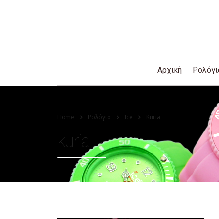
Αρχική
Ρολόγι
Home
Ρολόγια
Ice
Kuria
kuria