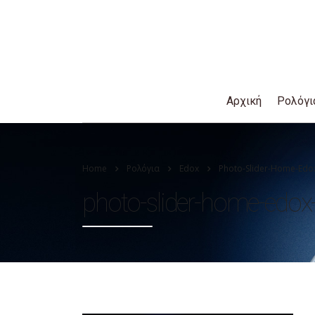
Αρχική
Ρολόγι
Home
Ρολόγια
Edox
Photo-Slider-Home-Edo
photo-slider-home-edox