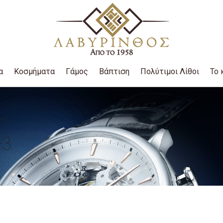
α
Κοσμήματα
Γάμος
Βάπτιση
Πολύτιμοι Λίθοι
Το 
x-3
-3