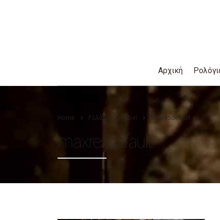
Αρχική
Ρολόγι
Home
Ρολόγια
Ebel
Maxresdefault
maxresdefault