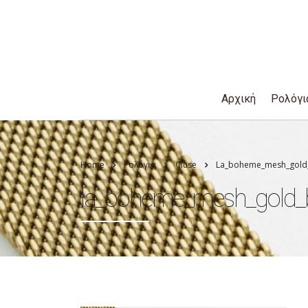
Αρχική
Ρολόγι
Home
Ρολόγια
Cluse
La_boheme_mesh_gold_
la_boheme_mesh_gold_b