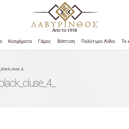
α
Κοσμήματα
Γάμος
Βάπτιση
Πολύτιμοι Λίθοι
Το 
black_cluse_4_
lack_cluse_4_