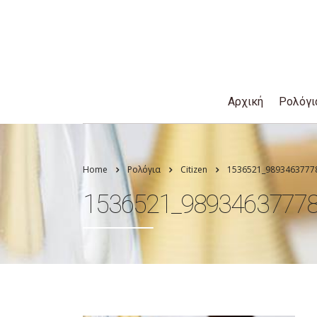
Αρχική
Ρολόγι
Home
Ρολόγια
Citizen
1536521_9893463777
1536521_9893463777