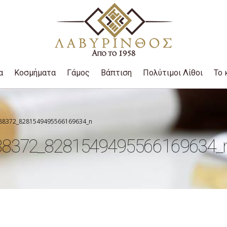
α
Κοσμήματα
Γάμος
Βάπτιση
Πολύτιμοι Λίθοι
Το 
88372_8281549495566169634_n
88372_8281549495566169634_