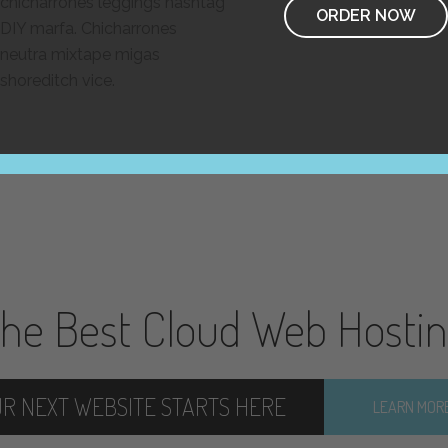
chicharrones leggings hashtag
ORDER NOW
DIY marfa. Chicharrones
neutra mixtape migas
shoreditch vice.
he Best Cloud Web Hosti
R NEXT WEBSITE STARTS HERE
LEARN MORE