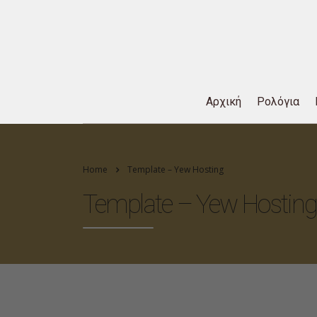
Αρχική
Ρολόγια
Home
Template – Yew Hosting
Template – Yew Hosting