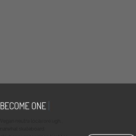
BECOME ONE OF OUR
Vegan neutra locavore ugh,
narwhal skateboard