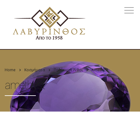
Home
Κοσμήματα
Πολύτιμοι Λίθοι
Amethyst
amethyst