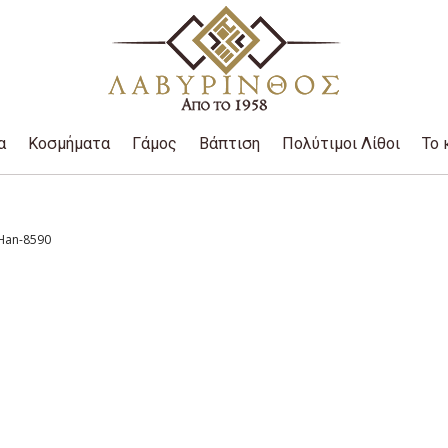
α
Κοσμήματα
Γάμος
Βάπτιση
Πολύτιμοι Λίθοι
Το 
Han-8590