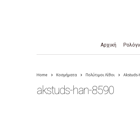
Αρχική
Ρολόγι
Home
Κοσμήματα
Πολύτιμοι Λίθοι
Akstuds-
akstuds-han-8590