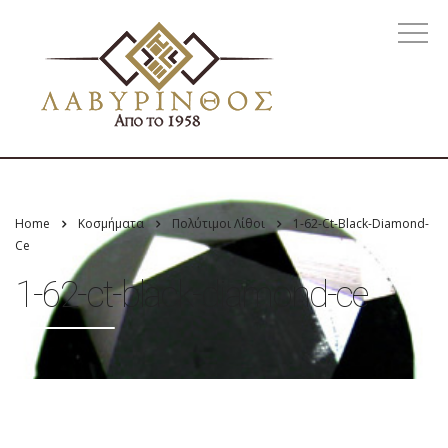
Home
Κοσμήματα
Πολύτιμοι Λίθοι
1-62-Ct-Black-Diamond-
Ce
1-62-ct-black-diamond-ce