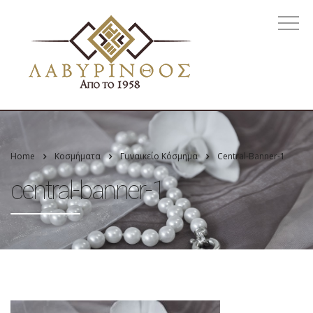
Home
Κοσμήματα
Γυναικείο Κόσμημα
Central-Banner-1
central-banner-1