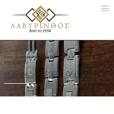
Home
Κοσμήματα
Ανδρικό Κόσμημα
Stainless-
878371_960_720
stainless-878371_960_720