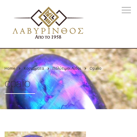
Home
Κοσμήματα
Πολύτιμοι Λίθοι
Opalio
opalio